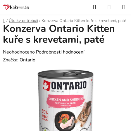
Přejít
Hledat
NÁKUP
na
KOŠÍK
obsah
Domů
/
Útulky potřebují
/
Konzerva Ontario Kitten kuře s krevetami, paté
Konzerva Ontario Kitten
kuře s krevetami, paté
Průměrné
Neohodnoceno
Podrobnosti hodnocení
hodnocení
Značka:
Ontario
produktu
je
0,0
z
5
hvězdiček.