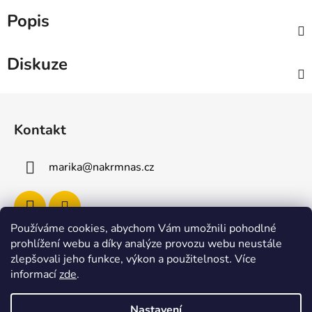
Popis
Diskuze
Z
á
Kontakt
p
a
marika
@
nakrmnas.cz
t
í
Používáme cookies, abychom Vám umožnili pohodlné
prohlížení webu a díky analýze provozu webu neustále
Facebook
zlepšovali jeho funkce, výkon a použitelnost
.
Více
informací
zde
.
Nastavení