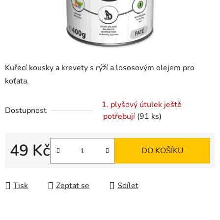
Kuřecí kousky a krevety s rýží a lososovým olejem pro
koťata.
1. plyšový útulek ještě
Dostupnost
potřebují
(91 ks)
49 Kč
DO KOŠÍKU
Měrná cena:
Tisk
Zeptat se
Sdílet