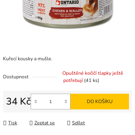
Kuřecí kousky a mušle.
Opuštěné kočičí tlapky ještě
Dostupnost
potřebují
(41 ks)
34 Kč
DO KOŠÍKU
Měrná cena:
Tisk
Zeptat se
Sdílet