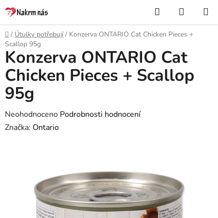
Přejít
Hledat
NÁKUP
na
KOŠÍK
obsah
Domů
/
Útulky potřebují
/
Konzerva ONTARIO Cat Chicken Pieces +
Scallop 95g
Konzerva ONTARIO Cat
Chicken Pieces + Scallop
95g
Průměrné
Neohodnoceno
Podrobnosti hodnocení
hodnocení
Značka:
Ontario
produktu
je
0,0
z
5
hvězdiček.