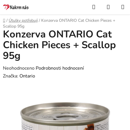
Přejít
Hledat
NÁKUP
na
KOŠÍK
obsah
Domů
/
Útulky potřebují
/
Konzerva ONTARIO Cat Chicken Pieces +
Scallop 95g
Konzerva ONTARIO Cat
Chicken Pieces + Scallop
95g
Průměrné
Neohodnoceno
Podrobnosti hodnocení
hodnocení
Značka:
Ontario
produktu
je
0,0
z
5
hvězdiček.