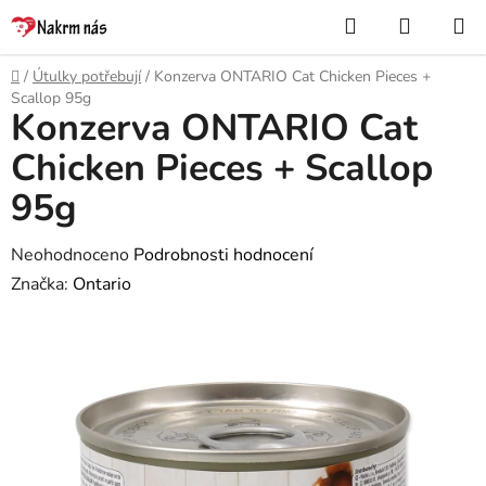
Přejít
Hledat
NÁKUP
na
KOŠÍK
obsah
Domů
/
Útulky potřebují
/
Konzerva ONTARIO Cat Chicken Pieces +
Scallop 95g
Konzerva ONTARIO Cat
Chicken Pieces + Scallop
95g
Průměrné
Neohodnoceno
Podrobnosti hodnocení
hodnocení
Značka:
Ontario
produktu
je
0,0
z
5
hvězdiček.