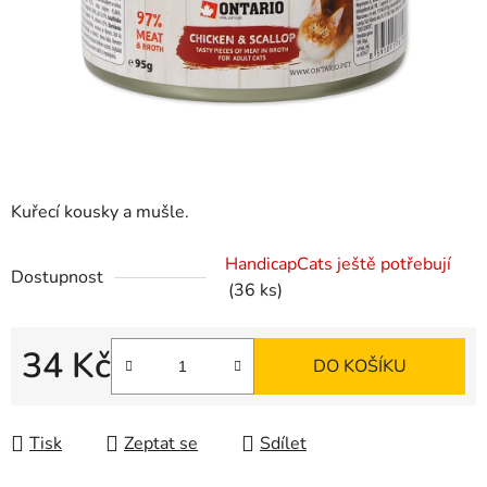
Kuřecí kousky a mušle.
HandicapCats ještě potřebují
Dostupnost
(36 ks)
34 Kč
DO KOŠÍKU
Měrná cena:
Tisk
Zeptat se
Sdílet