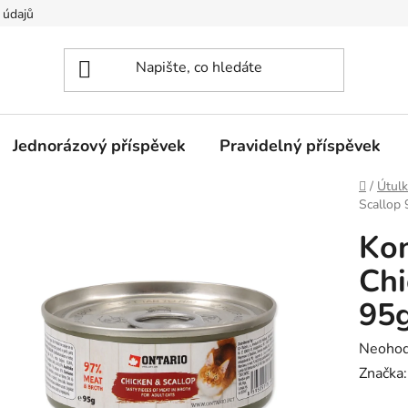
 údajů
Jednorázový příspěvek
Pravidelný příspěvek
Domů
/
Útulk
Scallop 
Ko
Chi
95
Průměr
Neoho
hodnoc
Značka
produk