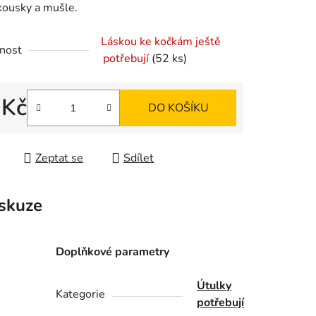
kousky a mušle.
Láskou ke kočkám ještě
nost
potřebují
(52 ks)
ek.
 Kč
DO KOŠÍKU
 cena:
Zeptat se
Sdílet
skuze
Doplňkové parametry
Útulky
Kategorie
potřebují