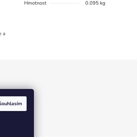
Hmotnost
0.095 kg
e a
Souhlasím