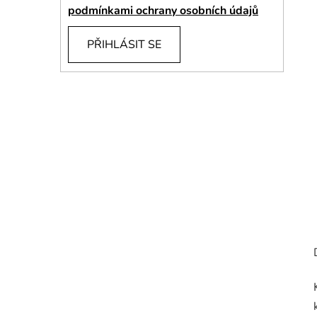
í
podmínkami ochrany osobních údajů
p
a
PŘIHLÁSIT SE
n
e
l