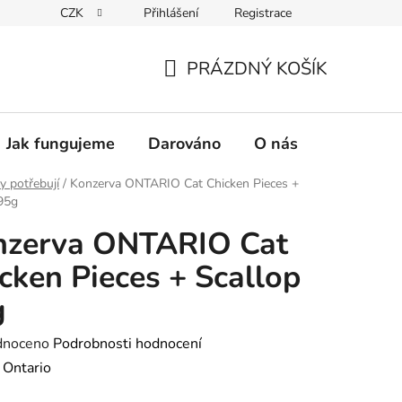
CZK
Přihlášení
Registrace
PRÁZDNÝ KOŠÍK
NÁKUPNÍ
KOŠÍK
Jak fungujeme
Darováno
O nás
Pro nové 
y potřebují
/
Konzerva ONTARIO Cat Chicken Pieces +
95g
nzerva ONTARIO Cat
cken Pieces + Scallop
g
né
dnoceno
Podrobnosti hodnocení
ení
:
Ontario
tu