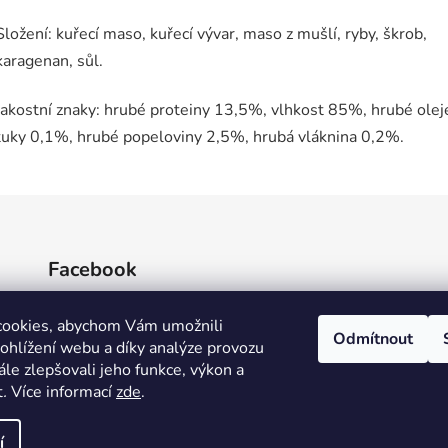
Složení: kuřecí maso, kuřecí vývar, maso z mušlí, ryby, škrob,
karagenan, sůl.
Jakostní znaky: hrubé proteiny 13,5%, vlhkost 85%, hrubé olej
tuky 0,1%, hrubé popeloviny 2,5%, hrubá vláknina 0,2%.
Facebook
cookies, abychom Vám umožnili
Odmítnout
ohlížení webu a díky analýze provozu
le zlepšovali jeho funkce, výkon a
t
.
Více informací
zde
.
í