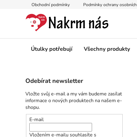
Přejít
Obchodní podmínky
Podmínky ochrany osobních
na
obsah
Útulky potřebují
Všechny produkty
P
Odebírat newsletter
o
s
Vložte svůj e-mail a my vám budeme zasílat
t
informace o nových produktech na našem e-
r
shopu.
a
E-mail
n
n
Vložením e-mailu souhlasíte s