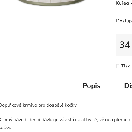
Kuřecí 
je
0,0
z
Dostup
5
hvězdič
34
Měrná
Tisk
Popis
Di
Doplňkové krmivo pro dospělé kočky.
Krmný návod: denní dávka je závislá na aktivitě, věku a plemeni
kočky.