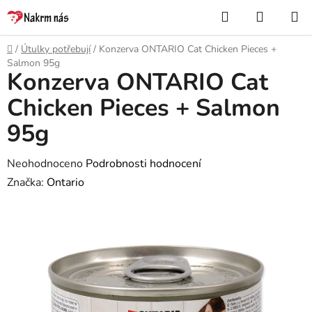
Přejít
Hledat
NÁKUP
na
KOŠÍK
obsah
Domů
/
Útulky potřebují
/
Konzerva ONTARIO Cat Chicken Pieces +
Salmon 95g
Konzerva ONTARIO Cat
Chicken Pieces + Salmon
95g
Průměrné
Neohodnoceno
Podrobnosti hodnocení
hodnocení
Značka:
Ontario
produktu
je
0,0
z
5
hvězdiček.