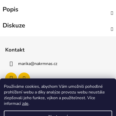
Popis
Diskuze
Z
á
Kontakt
p
a
marika
@
nakrmnas.cz
t
í
Používáme cookies, abychom Vám umožnili pohodlné
prohlížení webu a díky analýze provozu webu neustále
Facebook
zlepšovali jeho funkce, výkon a použitelnost
.
Více
informací
zde
.