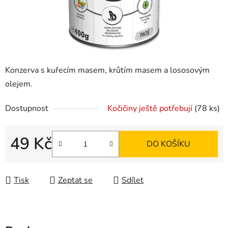
Konzerva s kuřecím masem, krůtím masem a lososovým
olejem.
Dostupnost
Kočičiny ještě potřebují
(78 ks)
49 Kč
DO KOŠÍKU
Měrná cena:
Tisk
Zeptat se
Sdílet