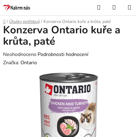
Přejít
Hledat
NÁKUP
na
KOŠÍK
obsah
Domů
/
Útulky potřebují
/
Konzerva Ontario kuře a krůta, paté
Konzerva Ontario kuře a
krůta, paté
Průměrné
Neohodnoceno
Podrobnosti hodnocení
hodnocení
Značka:
Ontario
produktu
je
0,0
z
5
hvězdiček.