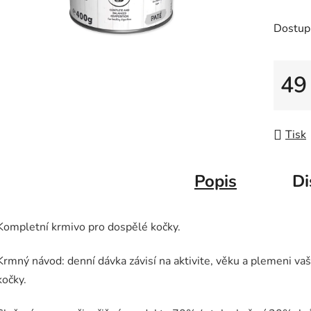
z
5
Dostup
hvězdič
49
Měrná
Tisk
Popis
Di
Kompletní krmivo pro dospělé kočky.
Krmný návod: denní dávka závisí na aktivite, věku a plemeni vaš
kočky.