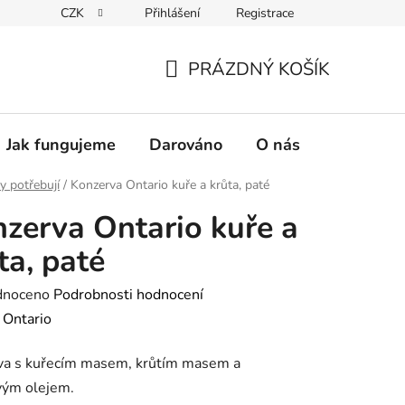
CZK
Přihlášení
Registrace
PRÁZDNÝ KOŠÍK
NÁKUPNÍ
KOŠÍK
Jak fungujeme
Darováno
O nás
Pro nové 
y potřebují
/
Konzerva Ontario kuře a krůta, paté
zerva Ontario kuře a
ta, paté
né
dnoceno
Podrobnosti hodnocení
ení
:
Ontario
tu
va s kuřecím masem, krůtím masem a
vým olejem.