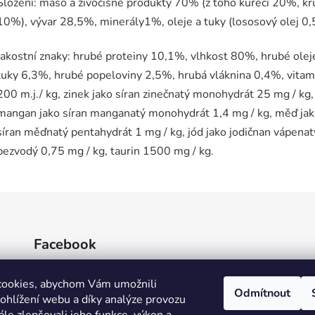
Složení: maso a živočišné produkty 70% (z toho kuřecí 20%, kr
10%), vývar 28,5%, minerály1%, oleje a tuky (lososový olej 0,
Jakostní znaky: hrubé proteiny 10,1%, vlhkost 80%, hrubé olej
tuky 6,3%, hrubé popeloviny 2,5%, hrubá vláknina 0,4%, vita
200 m.j./ kg, zinek jako síran zinečnatý monohydrát 25 mg / kg,
mangan jako síran manganatý monohydrát 1,4 mg / kg, měď ja
síran měďnatý pentahydrát 1 mg / kg, jód jako jodičnan vápenat
bezvodý 0,75 mg / kg, taurin 1500 mg / kg.
Facebook
cookies, abychom Vám umožnili
Odmítnout
ohlížení webu a díky analýze provozu