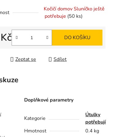
Kočičí domov Sluníčko ještě
nost
potřebuje
(50 ks)
ek.
 Kč
DO KOŠÍKU
 cena:
Zeptat se
Sdílet
skuze
Doplňkové parametry
Útulky
í
Kategorie
potřebují
Hmotnost
0.4 kg