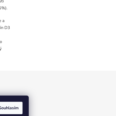
ůtí
5%).
e a
mín D3
ko
ý
Souhlasím