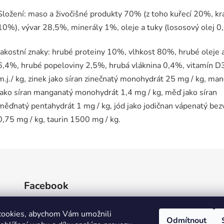
Složení: maso a živočišné produkty 70% (z toho kuřecí 20%, krá
10%), vývar 28,5%, minerály 1%, oleje a tuky (lososový olej 0
Jakostní znaky: hrubé proteiny 10%, vlhkost 80%, hrubé oleje 
6,4%, hrubé popeloviny 2,5%, hrubá vláknina 0,4%, vitamín D
m.j./ kg, zinek jako síran zinečnatý monohydrát 25 mg / kg, ma
jako síran manganatý monohydrát 1,4 mg / kg, měď jako síran
měďnatý pentahydrát 1 mg / kg, jód jako jodičnan vápenatý be
0,75 mg / kg, taurin 1500 mg / kg.
Facebook
cookies, abychom Vám umožnili
Odmítnout