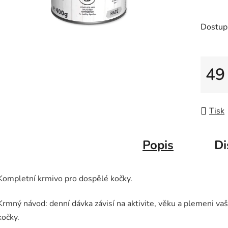
z
5
Dostup
hvězdič
49
Měrná
Tisk
Popis
Di
Kompletní krmivo pro dospělé kočky.
Krmný návod: denní dávka závisí na aktivite, věku a plemeni vaš
kočky.