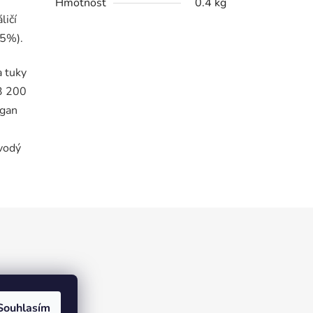
Hmotnost
0.4 kg
ličí
,5%).
a tuky
3 200
ngan
zvodý
Souhlasím