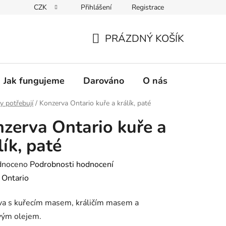
CZK
Přihlášení
Registrace
PRÁZDNÝ KOŠÍK
NÁKUPNÍ
KOŠÍK
Jak fungujeme
Darováno
O nás
Pro nové 
y potřebují
/
Konzerva Ontario kuře a králík, paté
zerva Ontario kuře a
lík, paté
né
dnoceno
Podrobnosti hodnocení
ení
:
Ontario
tu
va s kuřecím masem, králičím masem a
vým olejem.