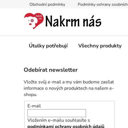
Přejít
Obchodní podmínky
Podmínky ochrany osobních
na
obsah
Útulky potřebují
Všechny produkty
P
Odebírat newsletter
o
s
Vložte svůj e-mail a my vám budeme zasílat
t
informace o nových produktech na našem e-
r
shopu.
a
E-mail
n
n
Vložením e-mailu souhlasíte s
í
podmínkami ochrany osobních údajů