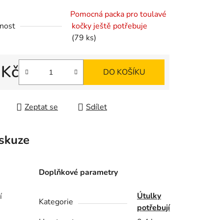
Pomocná packa pro toulavé
nost
kočky ještě potřebuje
ek.
(79 ks)
 Kč
DO KOŠÍKU
 cena:
Zeptat se
Sdílet
skuze
Doplňkové parametry
Útulky
í
Kategorie
potřebují