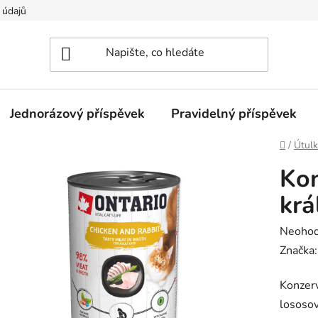
 údajů
Jednorázový příspěvek
Pravidelný příspěvek
Domů
/
Útulk
Kon
krá
Průměr
Neoho
hodnoc
Značka
produk
Konzer
je
lososo
0,0