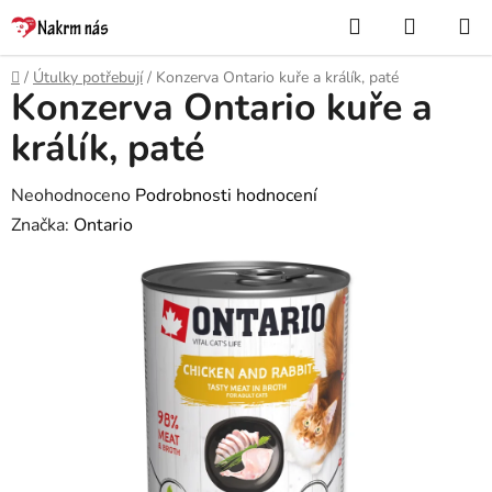
Přejít
Hledat
NÁKUP
na
KOŠÍK
obsah
Domů
/
Útulky potřebují
/
Konzerva Ontario kuře a králík, paté
Konzerva Ontario kuře a
králík, paté
Průměrné
Neohodnoceno
Podrobnosti hodnocení
hodnocení
Značka:
Ontario
produktu
je
0,0
z
5
hvězdiček.