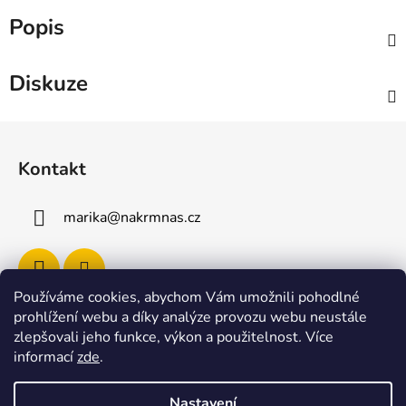
Popis
Diskuze
Z
á
Kontakt
p
a
marika
@
nakrmnas.cz
t
í
Používáme cookies, abychom Vám umožnili pohodlné
prohlížení webu a díky analýze provozu webu neustále
Facebook
zlepšovali jeho funkce, výkon a použitelnost
.
Více
informací
zde
.
Nastavení