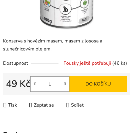
Konzerva s hovězím masem, masem z lososa a
slunečnicovým olejem.
Dostupnost
Fousky ještě potřebují
(46 ks)
49 Kč
DO KOŠÍKU
Měrná cena:
Tisk
Zeptat se
Sdílet