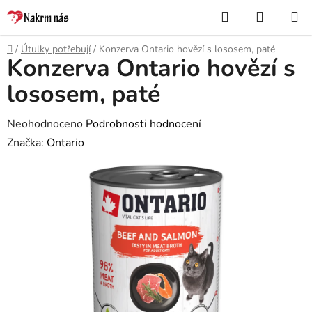
Přejít
Hledat
NÁKUP
na
KOŠÍK
obsah
Domů
/
Útulky potřebují
/
Konzerva Ontario hovězí s lososem, paté
Konzerva Ontario hovězí s
lososem, paté
Průměrné
Neohodnoceno
Podrobnosti hodnocení
hodnocení
Značka:
Ontario
produktu
je
0,0
z
5
hvězdiček.