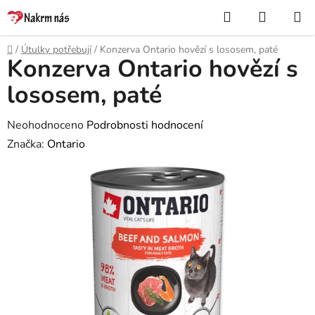
Přejít
Hledat
NÁKUP
na
KOŠÍK
obsah
Domů
/
Útulky potřebují
/
Konzerva Ontario hovězí s lososem, paté
Konzerva Ontario hovězí s
lososem, paté
Průměrné
Neohodnoceno
Podrobnosti hodnocení
hodnocení
Značka:
Ontario
produktu
je
0,0
z
5
hvězdiček.