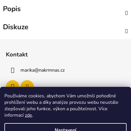
Popis
Diskuze
Z
á
Kontakt
p
a
marika
@
nakrmnas.cz
t
í
Používáme cookies, abychom Vám umožnili pohodlné
prohlížení webu a díky analýze provozu webu neustále
Facebook
zlepšovali jeho funkce, výkon a použitelnost
.
Více
informací
zde
.
Nastavení