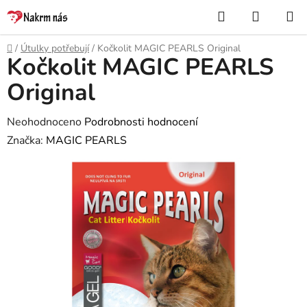
Přejít
Hledat
NÁKUP
na
KOŠÍK
obsah
Domů
/
Útulky potřebují
/
Kočkolit MAGIC PEARLS Original
Kočkolit MAGIC PEARLS
Original
Průměrné
Neohodnoceno
Podrobnosti hodnocení
hodnocení
Značka:
MAGIC PEARLS
produktu
je
0,0
z
5
hvězdiček.