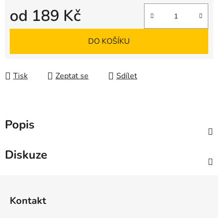
od
189 Kč
Měrná cena:
DO KOŠÍKU
Tisk
Zeptat se
Sdílet
Popis
Diskuze
Z
á
Kontakt
p