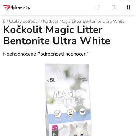
Přejít
Hledat
NÁKUP
na
KOŠÍK
obsah
Domů
/
Útulky potřebují
/
Kočkolit Magic Litter Bentonite Ultra White
Kočkolit Magic Litter
Bentonite Ultra White
Průměrné
Neohodnoceno
Podrobnosti hodnocení
hodnocení
produktu
je
0,0
z
5
hvězdiček.