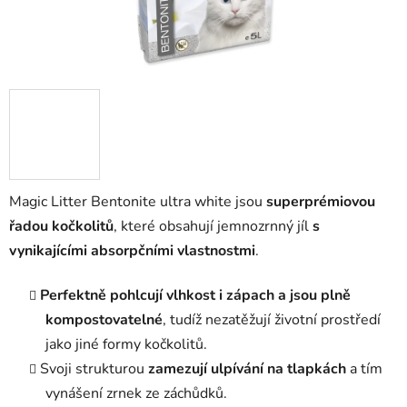
Magic Litter Bentonite ultra white jsou
superprémiovou
řadou kočkolitů
, které obsahují jemnozrnný jíl
s
vynikajícími absorpčními vlastnostmi
.
Perfektně pohlcují vlhkost i zápach a jsou plně
kompostovatelné
, tudíž nezatěžují životní prostředí
jako jiné formy kočkolitů.
Svoji strukturou
zamezují ulpívání na tlapkách
a tím
vynášení zrnek ze záchůdků.