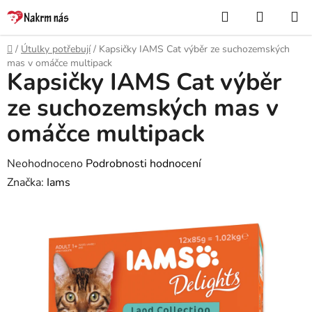
Přejít
Hledat
NÁKUP
na
KOŠÍK
obsah
Domů
/
Útulky potřebují
/
Kapsičky IAMS Cat výběr ze suchozemských
mas v omáčce multipack
Kapsičky IAMS Cat výběr
ze suchozemských mas v
omáčce multipack
Průměrné
Neohodnoceno
Podrobnosti hodnocení
hodnocení
Značka:
Iams
produktu
je
0,0
z
5
hvězdiček.