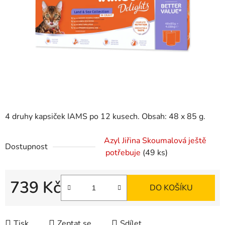
hvězdiček.
4 druhy kapsiček IAMS po 12 kusech. Obsah: 48 x 85 g.
Azyl Jiřina Skoumalová ještě
Dostupnost
potřebuje
(49 ks)
739 Kč
DO KOŠÍKU
Měrná cena:
Tisk
Zeptat se
Sdílet