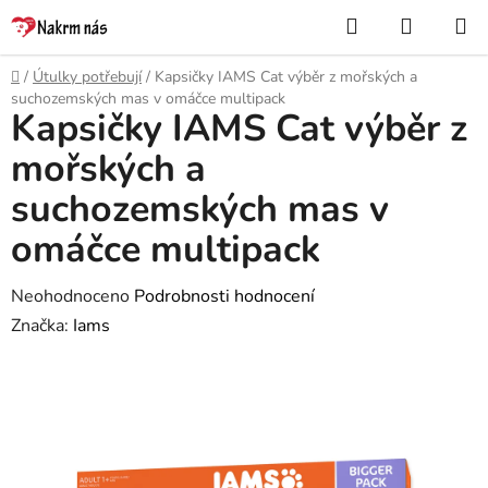
Přejít
Hledat
NÁKUP
na
KOŠÍK
obsah
Domů
/
Útulky potřebují
/
Kapsičky IAMS Cat výběr z mořských a
suchozemských mas v omáčce multipack
Kapsičky IAMS Cat výběr z
mořských a
suchozemských mas v
omáčce multipack
Průměrné
Neohodnoceno
Podrobnosti hodnocení
hodnocení
Značka:
Iams
produktu
je
0,0
z
5