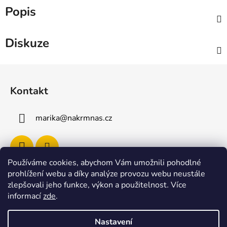
Popis
Diskuze
Z
á
Kontakt
p
a
marika
@
nakrmnas.cz
t
í
Používáme cookies, abychom Vám umožnili pohodlné
prohlížení webu a díky analýze provozu webu neustále
Facebook
zlepšovali jeho funkce, výkon a použitelnost
.
Více
informací
zde
.
Nastavení