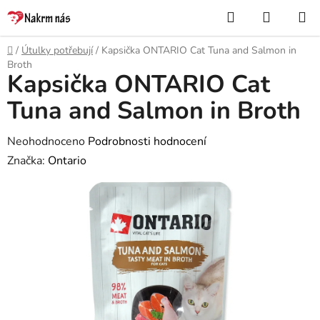
Přejít
Hledat
NÁKUP
na
KOŠÍK
obsah
Domů
/
Útulky potřebují
/
Kapsička ONTARIO Cat Tuna and Salmon in
Broth
Kapsička ONTARIO Cat
Tuna and Salmon in Broth
Průměrné
Neohodnoceno
Podrobnosti hodnocení
hodnocení
Značka:
Ontario
produktu
je
0,0
z
5
hvězdiček.