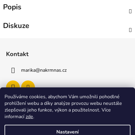
Popis
Diskuze
Z
á
Kontakt
p
a
marika
@
nakrmnas.cz
t
í
Používáme cookies, abychom Vám umožnili pohodlné
prohlížení webu a díky analýze provozu webu neustále
Facebook
zlepšovali jeho funkce, výkon a použitelnost
.
Více
informací
zde
.
Nastavení