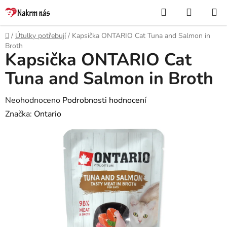
Přejít
Hledat
NÁKUP
na
KOŠÍK
obsah
Domů
/
Útulky potřebují
/
Kapsička ONTARIO Cat Tuna and Salmon in
Broth
Kapsička ONTARIO Cat
Tuna and Salmon in Broth
Průměrné
Neohodnoceno
Podrobnosti hodnocení
hodnocení
Značka:
Ontario
produktu
je
0,0
z
5
hvězdiček.