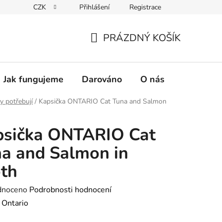
CZK
Přihlášení
Registrace
PRÁZDNÝ KOŠÍK
NÁKUPNÍ
KOŠÍK
Jak fungujeme
Darováno
O nás
Pro nové 
y potřebují
/
Kapsička ONTARIO Cat Tuna and Salmon
psička ONTARIO Cat
a and Salmon in
th
né
dnoceno
Podrobnosti hodnocení
ení
:
Ontario
tu