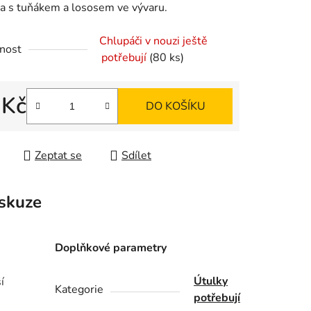
a s tuňákem a lososem ve vývaru.
Chlupáči v nouzi ještě
nost
potřebují
(80 ks)
ek.
 Kč
DO KOŠÍKU
 cena:
Zeptat se
Sdílet
skuze
Doplňkové parametry
Útulky
í
Kategorie
potřebují