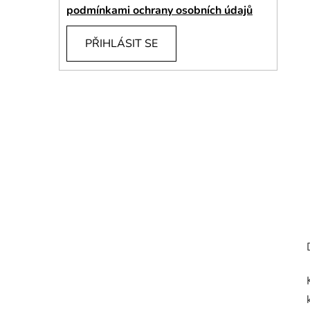
í
podmínkami ochrany osobních údajů
p
a
PŘIHLÁSIT SE
n
e
l