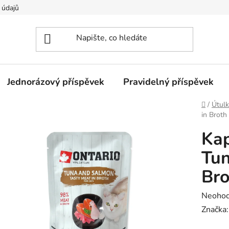
 údajů
Jednorázový příspěvek
Pravidelný příspěvek
Domů
/
Útulk
in Broth
Ka
Tun
Bro
Průměr
Neoho
hodnoc
Značka
produk