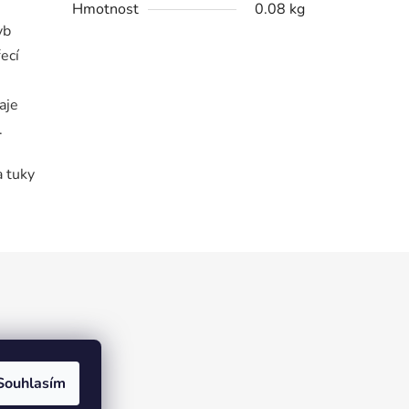
Hmotnost
0.08 kg
yb
ecí
aje
.
a tuky
Souhlasím