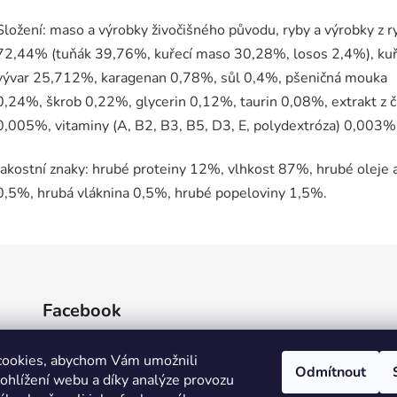
Složení: maso a výrobky živočišného původu, ryby a výrobky z r
72,44% (tuňák 39,76%, kuřecí maso 30,28%, losos 2,4%), kuř
vývar 25,712%, karagenan 0,78%, sůl 0,4%, pšeničná mouka
0,24%, škrob 0,22%, glycerin 0,12%, taurin 0,08%, extrakt z č
0,005%, vitaminy (A, B2, B3, B5, D3, E, polydextróza) 0,003%
Jakostní znaky: hrubé proteiny 12%, vlhkost 87%, hrubé oleje 
0,5%, hrubá vláknina 0,5%, hrubé popeloviny 1,5%.
Facebook
cookies, abychom Vám umožnili
Odmítnout
ohlížení webu a díky analýze provozu