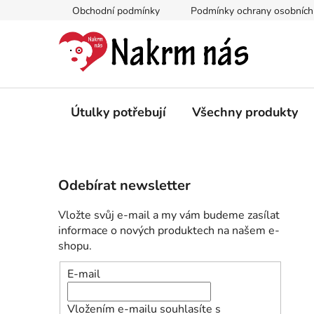
Přejít
Obchodní podmínky
Podmínky ochrany osobních
na
obsah
Útulky potřebují
Všechny produkty
P
Odebírat newsletter
o
s
Vložte svůj e-mail a my vám budeme zasílat
t
informace o nových produktech na našem e-
r
shopu.
a
E-mail
n
n
Vložením e-mailu souhlasíte s