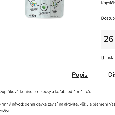
Kapsičk
je
0,0
z
Dostup
5
hvězdič
26
Měrná
Tisk
Popis
Di
Doplňkové krmivo pro kočky a koťata od 4 měsíců.
Krmný návod: denní dávka závisí na aktivitě, věku a plemeni Vaš
kočky.