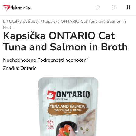
Přejít
Hledat
NÁKUP
na
KOŠÍK
obsah
Domů
/
Útulky potřebují
/
Kapsička ONTARIO Cat Tuna and Salmon in
Broth
Kapsička ONTARIO Cat
Tuna and Salmon in Broth
Průměrné
Neohodnoceno
Podrobnosti hodnocení
hodnocení
Značka:
Ontario
produktu
je
0,0
z
5
hvězdiček.