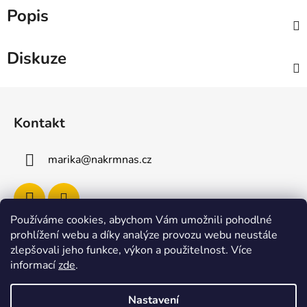
Popis
Diskuze
Z
á
Kontakt
p
a
marika
@
nakrmnas.cz
t
í
Používáme cookies, abychom Vám umožnili pohodlné
prohlížení webu a díky analýze provozu webu neustále
Facebook
zlepšovali jeho funkce, výkon a použitelnost
.
Více
informací
zde
.
Nastavení