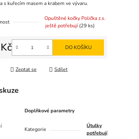
a s kuřecím masem a krabem ve vývaru.
Opuštěné kočky Polička z.s.
nost
ještě potřebují
(29 ks)
ek.
 Kč
DO KOŠÍKU
 cena:
Zeptat se
Sdílet
skuze
Doplňkové parametry
Útulky
í
Kategorie
potřebují