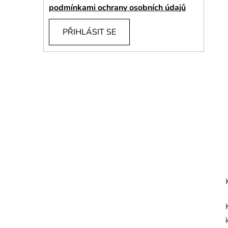
í
podmínkami ochrany osobních údajů
p
a
PŘIHLÁSIT SE
n
e
l