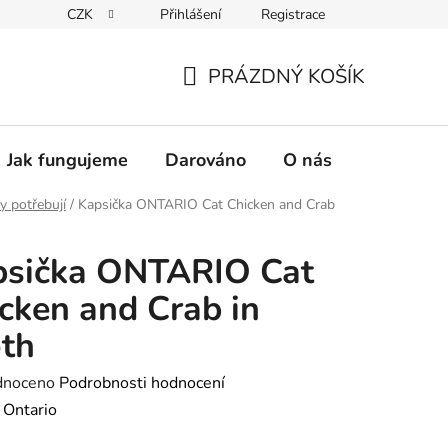
CZK
Přihlášení
Registrace
PRÁZDNÝ KOŠÍK
NÁKUPNÍ
KOŠÍK
Jak fungujeme
Darováno
O nás
Pro nové 
y potřebují
/
Kapsička ONTARIO Cat Chicken and Crab
psička ONTARIO Cat
cken and Crab in
th
né
dnoceno
Podrobnosti hodnocení
ení
:
Ontario
tu