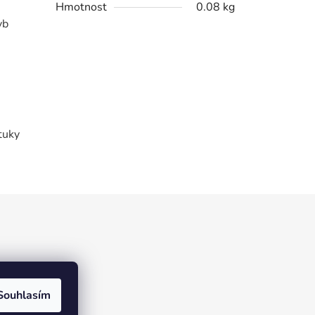
Hmotnost
0.08 kg
yb
tuky
Souhlasím