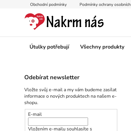
Přejít
Obchodní podmínky
Podmínky ochrany osobních
na
obsah
Útulky potřebují
Všechny produkty
P
Odebírat newsletter
o
s
Vložte svůj e-mail a my vám budeme zasílat
t
informace o nových produktech na našem e-
r
shopu.
a
E-mail
n
n
Vložením e-mailu souhlasíte s