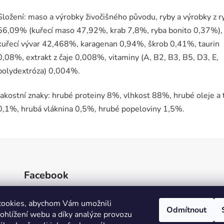
Složení: maso a výrobky živočišného původu, ryby a výrobky z r
56,09% (kuřecí maso 47,92%, krab 7,8%, ryba bonito 0,37%),
kuřecí vývar 42,468%, karagenan 0,94%, škrob 0,41%, taurin
0,08%, extrakt z čaje 0,008%, vitaminy (A, B2, B3, B5, D3, E,
polydextróza) 0,004%.
Jakostní znaky: hrubé proteiny 8%, vlhkost 88%, hrubé oleje a 
0,1%, hrubá vláknina 0,5%, hrubé popeloviny 1,5%.
Facebook
cookies, abychom Vám umožnili
Odmítnout
ohlížení webu a díky analýze provozu