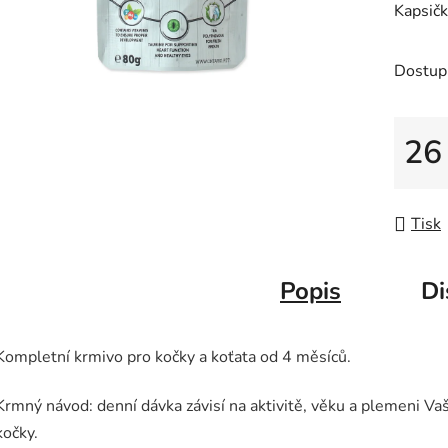
Kapsičk
je
0,0
z
Dostup
5
hvězdič
26
Měrná
Tisk
Popis
Di
Kompletní krmivo pro kočky a koťata od 4 měsíců.
Krmný návod: denní dávka závisí na aktivitě, věku a plemeni Vaš
kočky.