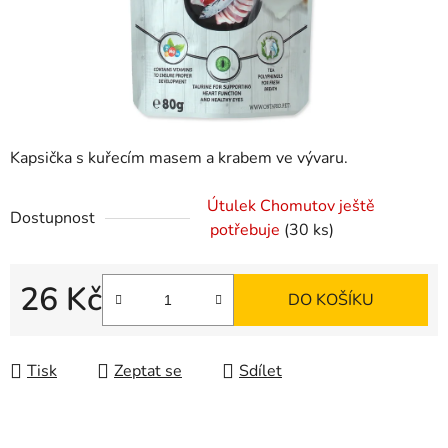
Kapsička s kuřecím masem a krabem ve vývaru.
Útulek Chomutov ještě
Dostupnost
potřebuje
(30 ks)
26 Kč
DO KOŠÍKU
Měrná cena:
Tisk
Zeptat se
Sdílet