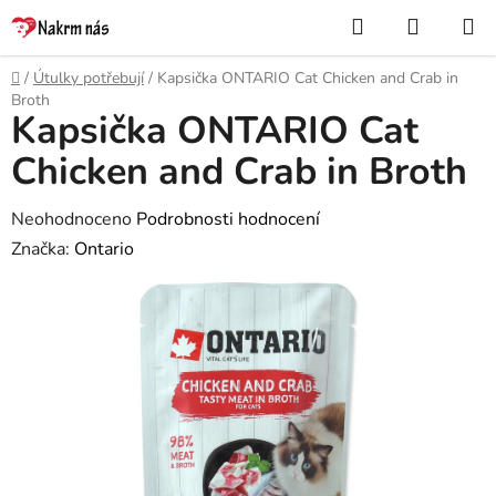
Přejít
Hledat
NÁKUP
na
KOŠÍK
obsah
Domů
/
Útulky potřebují
/
Kapsička ONTARIO Cat Chicken and Crab in
Broth
Kapsička ONTARIO Cat
Chicken and Crab in Broth
Průměrné
Neohodnoceno
Podrobnosti hodnocení
hodnocení
Značka:
Ontario
produktu
je
0,0
z
5
hvězdiček.