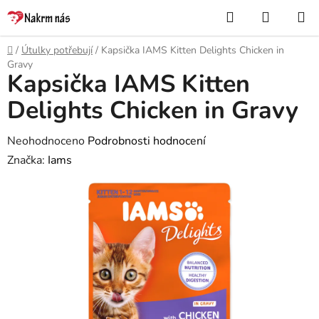
Přejít
Hledat
NÁKUP
na
KOŠÍK
obsah
Domů
/
Útulky potřebují
/
Kapsička IAMS Kitten Delights Chicken in
Gravy
Kapsička IAMS Kitten
Delights Chicken in Gravy
Průměrné
Neohodnoceno
Podrobnosti hodnocení
hodnocení
Značka:
Iams
produktu
je
0,0
z
5
hvězdiček.