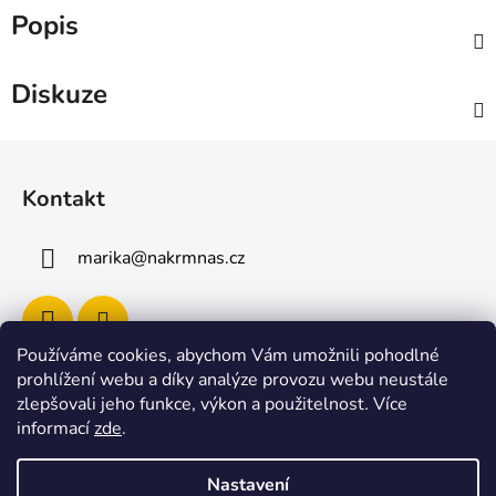
Popis
Diskuze
Z
á
Kontakt
p
a
marika
@
nakrmnas.cz
t
í
Používáme cookies, abychom Vám umožnili pohodlné
prohlížení webu a díky analýze provozu webu neustále
Facebook
zlepšovali jeho funkce, výkon a použitelnost
.
Více
informací
zde
.
Nastavení