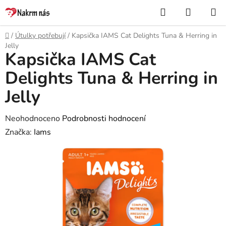
Přejít
Hledat
NÁKUP
na
KOŠÍK
obsah
Domů
/
Útulky potřebují
/
Kapsička IAMS Cat Delights Tuna & Herring in
Jelly
Kapsička IAMS Cat
Delights Tuna & Herring in
Jelly
Průměrné
Neohodnoceno
Podrobnosti hodnocení
hodnocení
Značka:
Iams
produktu
je
0,0
z
5
hvězdiček.