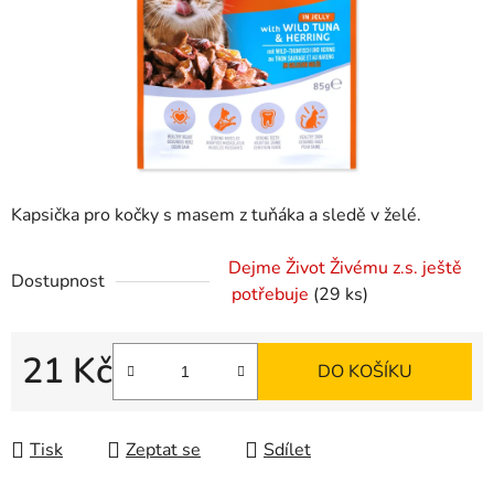
Kapsička pro kočky s masem z tuňáka a sledě v želé.
Dejme Život Živému z.s. ještě
Dostupnost
potřebuje
(29 ks)
21 Kč
DO KOŠÍKU
Měrná cena:
Tisk
Zeptat se
Sdílet