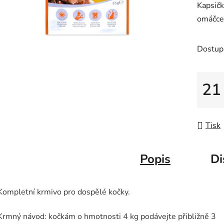
Kapsičk
je
omáčce
0,0
z
5
Dostup
hvězdič
21
Měrná
Tisk
Popis
Di
Kompletní krmivo pro dospělé kočky.
Krmný návod: kočkám o hmotnosti 4 kg podávejte přibližně 3