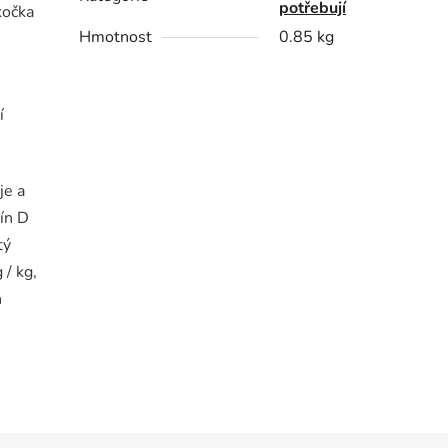
potřebují
kočka
Hmotnost
0.85 kg
í
je a
ín D
tý
 / kg,
n