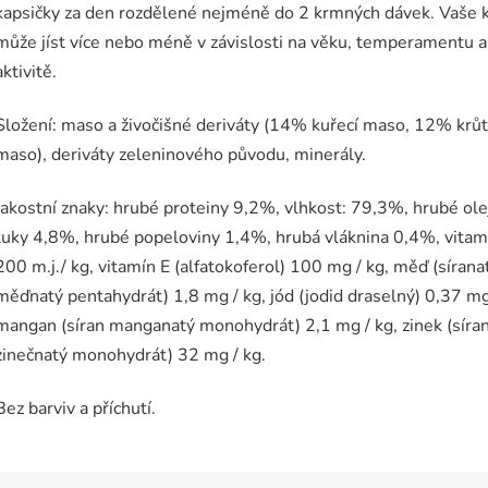
kapsičky za den rozdělené nejméně do 2 krmných dávek. Vaše 
může jíst více nebo méně v závislosti na věku, temperamentu a
aktivitě.
Složení: maso a živočišné deriváty (14% kuřecí maso, 12% krůt
maso), deriváty zeleninového původu, minerály.
Jakostní znaky: hrubé proteiny 9,2%, vlhkost: 79,3%, hrubé ole
tuky 4,8%, hrubé popeloviny 1,4%, hrubá vláknina 0,4%, vitam
200 m.j./ kg, vitamín E (alfatokoferol) 100 mg / kg, měď (sírana
měďnatý pentahydrát) 1,8 mg / kg, jód (jodid draselný) 0,37 mg
mangan (síran manganatý monohydrát) 2,1 mg / kg, zinek (síra
zinečnatý monohydrát) 32 mg / kg.
Bez barviv a příchutí.