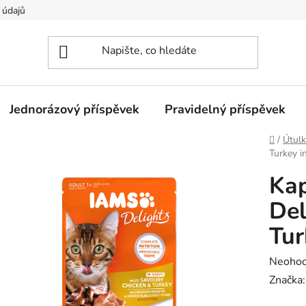
 údajů
Jednorázový příspěvek
Pravidelný příspěvek
Domů
/
Útulk
Turkey i
Kap
Del
Tur
Průměr
Neoho
hodnoc
Značka
produk