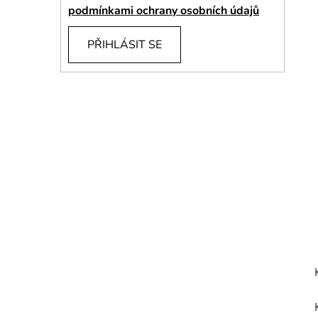
í
podmínkami ochrany osobních údajů
p
a
PŘIHLÁSIT SE
n
e
l