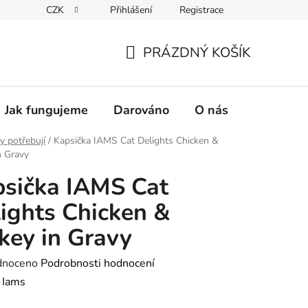
CZK
Přihlášení
Registrace
PRÁZDNÝ KOŠÍK
NÁKUPNÍ
KOŠÍK
Jak fungujeme
Darováno
O nás
Pro nové 
y potřebují
/
Kapsička IAMS Cat Delights Chicken &
n Gravy
sička IAMS Cat
ights Chicken &
key in Gravy
né
dnoceno
Podrobnosti hodnocení
ení
:
Iams
tu