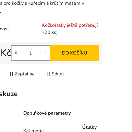
a pro kočky s kuřecím a krůtím masem v
.
Kočkolásky ještě potřebují
nost
(20 ks)
ek.
 Kč
DO KOŠÍKU
 cena:
Zeptat se
Sdílet
skuze
Doplňkové parametry
Útulky
Kategorie