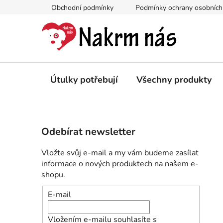
Přejít
Obchodní podmínky
Podmínky ochrany osobních
na
obsah
Útulky potřebují
Všechny produkty
P
Odebírat newsletter
o
s
Vložte svůj e-mail a my vám budeme zasílat
t
informace o nových produktech na našem e-
r
shopu.
a
E-mail
n
n
Vložením e-mailu souhlasíte s