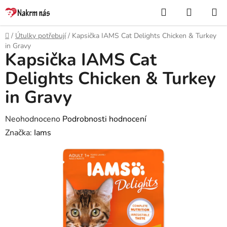
Přejít
Hledat
NÁKUP
na
KOŠÍK
obsah
Domů
/
Útulky potřebují
/
Kapsička IAMS Cat Delights Chicken & Turkey
in Gravy
Kapsička IAMS Cat
Delights Chicken & Turkey
in Gravy
Průměrné
Neohodnoceno
Podrobnosti hodnocení
hodnocení
Značka:
Iams
produktu
je
0,0
z
5
hvězdiček.