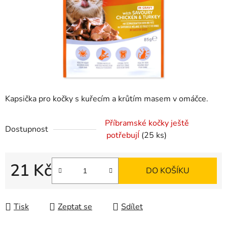
Kapsička pro kočky s kuřecím a krůtím masem v omáčce.
Příbramské kočky ještě
Dostupnost
potřebujÍ
(25 ks)
21 Kč
DO KOŠÍKU
Měrná cena:
Tisk
Zeptat se
Sdílet