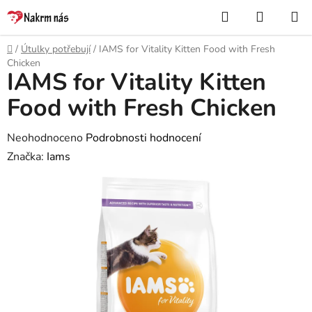
Přejít
Hledat
NÁKUP
na
KOŠÍK
obsah
Domů
/
Útulky potřebují
/
IAMS for Vitality Kitten Food with Fresh
Chicken
IAMS for Vitality Kitten
Food with Fresh Chicken
Průměrné
Neohodnoceno
Podrobnosti hodnocení
hodnocení
Značka:
Iams
produktu
je
0,0
z
5
hvězdiček.