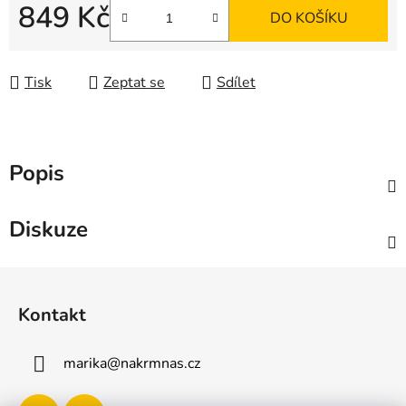
849 Kč
DO KOŠÍKU
Měrná cena:
Tisk
Zeptat se
Sdílet
Popis
Diskuze
Z
á
Kontakt
p
a
marika
@
nakrmnas.cz
t
í