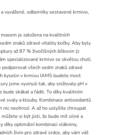
 a vyvážené, odborníky sestavené krmivo,
 masem je založena na kvalitních
sedm znaků zdravé vitality kočky. Aby byly
eptury až 87 % živočišných bílkovin (z
m specializované krmivo se skvělou chutí,
de podporovat všech sedm znaků zdravé
h kyselin v krmivu IAMS budete moct
ury jsme vyvinuli tak, aby snižovaly pH v
e bude skákat a řádit. To díky kvalitním
vé svaly a klouby. Kombinace antioxidantů
h nic neohrozí. A až ho uslyšíte chroupat
žete si být jisti, že bude mít silné a
ky díky optimální kombinaci vlákniny,
dních živin pro zdravé srdce, aby vám váš