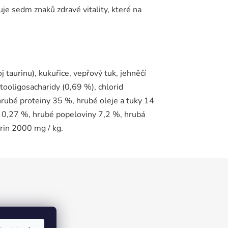
je sedm znaků zdravé vitality, které na
j taurinu), kukuřice, vepřový tuk, jehněčí
ktooligosacharidy (0,69 %), chlorid
 hrubé proteiny 35 %, hrubé oleje a tuky 14
0,27 %, hrubé popeloviny 7,2 %, hrubá
urin 2000 mg / kg.