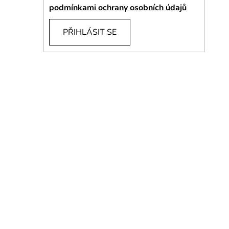
í
podmínkami ochrany osobních údajů
p
a
PŘIHLÁSIT SE
n
e
l