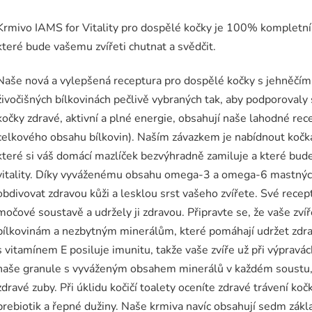
Krmivo IAMS for Vitality pro dospělé kočky je 100% kompletní
které bude vašemu zvířeti chutnat a svědčit.
Naše nová a vylepšená receptura pro dospělé kočky s jehněčím
živočišných bílkovinách pečlivě vybraných tak, aby podporovaly 
kočky zdravé, aktivní a plné energie, obsahují naše lahodné rec
celkového obsahu bílkovin). Naším závazkem je nabídnout kočká
které si váš domácí mazlíček bezvýhradně zamiluje a které bu
vitality. Díky vyváženému obsahu omega-3 a omega-6 mastnýc
obdivovat zdravou kůži a lesklou srst vašeho zvířete. Své recept
močové soustavě a udržely ji zdravou. Připravte se, že vaše zvíř
bílkovinám a nezbytným minerálům, které pomáhají udržet zdra
s vitamínem E posiluje imunitu, takže vaše zvíře už při výpravác
naše granule s vyváženým obsahem minerálů v každém soustu, mů
zdravé zuby. Při úklidu kočičí toalety oceníte zdravé trávení koč
prebiotik a řepné dužiny. Naše krmiva navíc obsahují sedm zákla