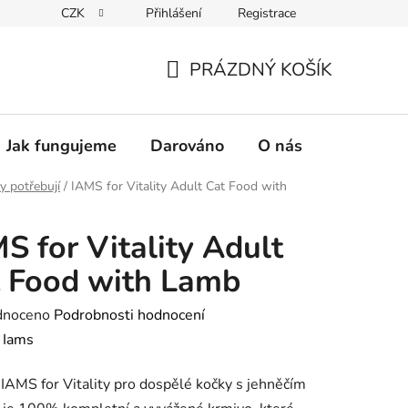
CZK
Přihlášení
Registrace
PRÁZDNÝ KOŠÍK
NÁKUPNÍ
KOŠÍK
Jak fungujeme
Darováno
O nás
Pro nové 
y potřebují
/
IAMS for Vitality Adult Cat Food with
S for Vitality Adult
 Food with Lamb
né
dnoceno
Podrobnosti hodnocení
ení
:
Iams
tu
IAMS for Vitality pro dospělé kočky s jehněčím