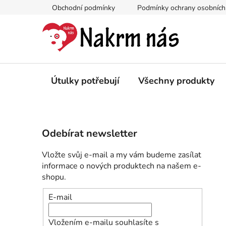
Přejít
Obchodní podmínky
Podmínky ochrany osobních
na
obsah
Útulky potřebují
Všechny produkty
P
Odebírat newsletter
o
s
Vložte svůj e-mail a my vám budeme zasílat
t
informace o nových produktech na našem e-
r
shopu.
a
E-mail
n
n
Vložením e-mailu souhlasíte s