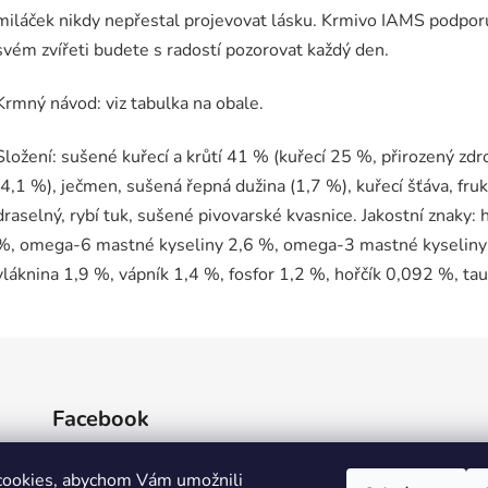
miláček nikdy nepřestal projevovat lásku. Krmivo IAMS podporu
svém zvířeti budete s radostí pozorovat každý den.
Krmný návod: viz tabulka na obale.
Složení: sušené kuřecí a krůtí 41 % (kuřecí 25 %, přirozený zdro
(4,1 %), ječmen, sušená řepná dužina (1,7 %), kuřecí šťáva, fru
draselný, rybí tuk, sušené pivovarské kvasnice. Jakostní znaky:
%, omega-6 mastné kyseliny 2,6 %, omega-3 mastné kyseliny 
vláknina 1,9 %, vápník 1,4 %, fosfor 1,2 %, hořčík 0,092 %, ta
Facebook
cookies, abychom Vám umožnili