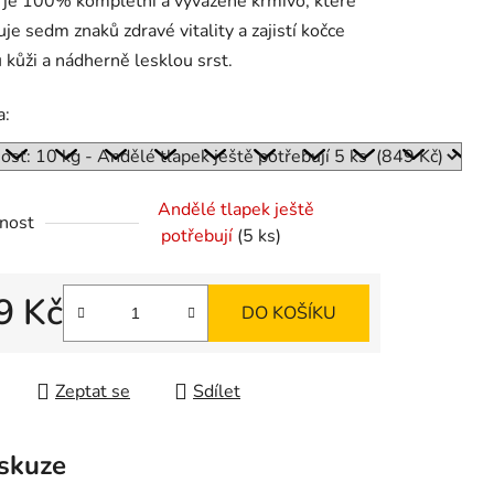
je 100% kompletní a vyvážené krmivo, které
je sedm znaků zdravé vitality a zajistí kočce
 kůži a nádherně lesklou srst.
ek.
a:
Andělé tlapek ještě
nost
potřebují
(5 ks)
9 Kč
DO KOŠÍKU
 cena:
Zeptat se
Sdílet
skuze