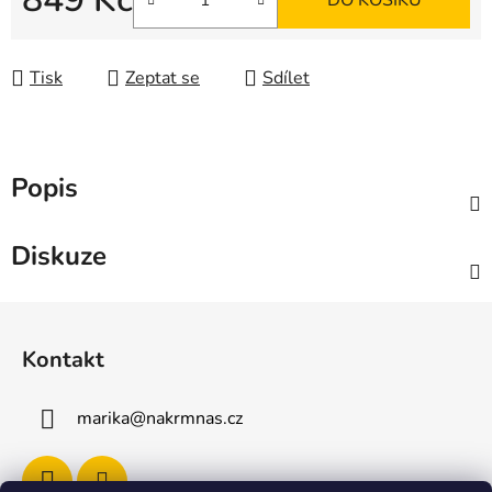
DO KOŠÍKU
Měrná cena:
Tisk
Zeptat se
Sdílet
Popis
Diskuze
Z
á
Kontakt
p
a
marika
@
nakrmnas.cz
t
í