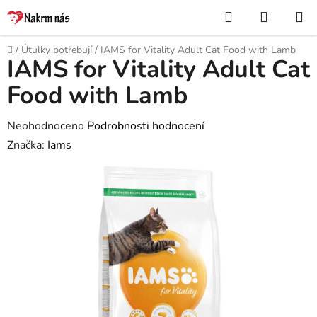
Přejít
Hledat
NÁKUP
na
KOŠÍK
obsah
Domů
/
Útulky potřebují
/
IAMS for Vitality Adult Cat Food with Lamb
IAMS for Vitality Adult Cat
Food with Lamb
Průměrné
Neohodnoceno
Podrobnosti hodnocení
hodnocení
Značka:
Iams
produktu
je
0,0
z
5
hvězdiček.