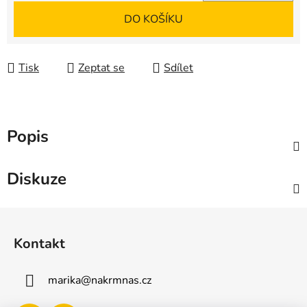
Měrná cena:
DO KOŠÍKU
Tisk
Zeptat se
Sdílet
Popis
Diskuze
Z
á
Kontakt
p
a
marika
@
nakrmnas.cz
t
í