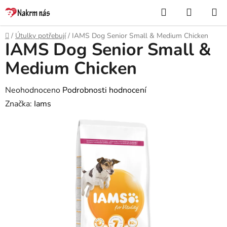
Přejít
Hledat
NÁKUP
na
KOŠÍK
obsah
Domů
/
Útulky potřebují
/
IAMS Dog Senior Small & Medium Chicken
IAMS Dog Senior Small &
Medium Chicken
Průměrné
Neohodnoceno
Podrobnosti hodnocení
hodnocení
Značka:
Iams
produktu
je
0,0
z
5
hvězdiček.