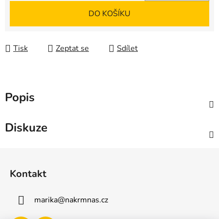
Měrná cena:
DO KOŠÍKU
Tisk
Zeptat se
Sdílet
Popis
Diskuze
Z
á
Kontakt
p
a
marika
@
nakrmnas.cz
t
í