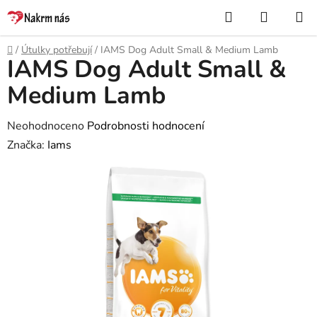
Přejít
Hledat
NÁKUP
na
KOŠÍK
obsah
Domů
/
Útulky potřebují
/
IAMS Dog Adult Small & Medium Lamb
IAMS Dog Adult Small &
Medium Lamb
Průměrné
Neohodnoceno
Podrobnosti hodnocení
hodnocení
Značka:
Iams
produktu
je
0,0
z
5
hvězdiček.