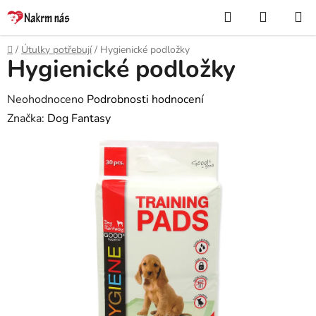
Přejít
Hledat
NÁKUP
na
KOŠÍK
obsah
Domů
/
Útulky potřebují
/
Hygienické podložky
Hygienické podložky
Průměrné
Neohodnoceno
Podrobnosti hodnocení
hodnocení
Značka:
Dog Fantasy
produktu
je
0,0
z
5
hvězdiček.