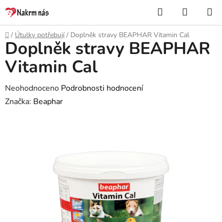
Přejít
Hledat
NÁKUP
na
KOŠÍK
obsah
Domů
/
Útulky potřebují
/
Doplněk stravy BEAPHAR Vitamin Cal
Doplněk stravy BEAPHAR
Vitamin Cal
Průměrné
Neohodnoceno
Podrobnosti hodnocení
hodnocení
Značka:
Beaphar
produktu
je
0,0
z
5
hvězdiček.