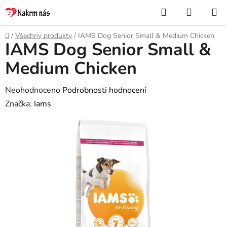
Přejít
Hledat
NÁKUP
na
KOŠÍK
obsah
Domů
/
Všechny produkty
/
IAMS Dog Senior Small & Medium Chicken
IAMS Dog Senior Small &
Medium Chicken
Průměrné
Neohodnoceno
Podrobnosti hodnocení
hodnocení
Značka:
Iams
produktu
je
0,0
z
5
hvězdiček.