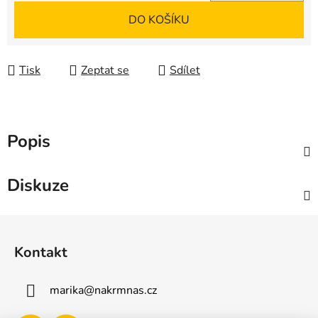
Měrná cena:
DO KOŠÍKU
Tisk
Zeptat se
Sdílet
Popis
Diskuze
Z
á
Kontakt
p
a
marika
@
nakrmnas.cz
t
í