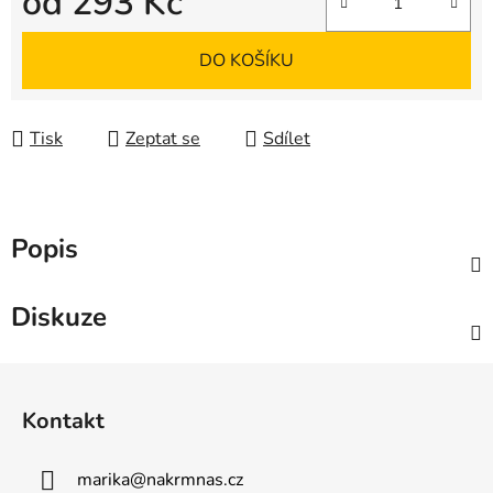
od
293 Kč
Měrná cena:
DO KOŠÍKU
Tisk
Zeptat se
Sdílet
Popis
Diskuze
Z
á
Kontakt
p
a
marika
@
nakrmnas.cz
t