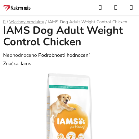
Přejít
Hledat
NÁKUP
na
KOŠÍK
obsah
Domů
/
Všechny produkty
/
IAMS Dog Adult Weight Control Chicken
IAMS Dog Adult Weight
Control Chicken
Průměrné
Neohodnoceno
Podrobnosti hodnocení
hodnocení
Značka:
Iams
produktu
je
0,0
z
5
hvězdiček.