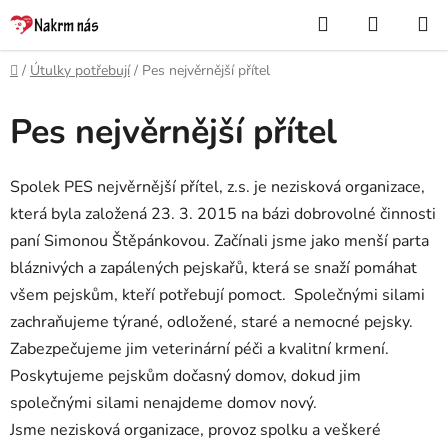
Přejít
Hledat
NÁKUP
na
KOŠÍK
obsah
Domů
/
Útulky potřebují
/
Pes nejvěrnější přítel
Pes nejvěrnější přítel
Spolek PES nejvěrnější přítel, z.s. je nezisková organizace,
která byla založená 23. 3. 2015 na bázi dobrovolné činnosti
paní Simonou Štěpánkovou. Začínali jsme jako menší parta
bláznivých a zapálených pejskařů, která se snaží pomáhat
všem pejskům, kteří potřebují pomoct. Společnými silami
zachraňujeme týrané, odložené, staré a nemocné pejsky.
Zabezpečujeme jim veterinární péči a kvalitní krmení.
Poskytujeme pejskům dočasný domov, dokud jim
společnými silami nenajdeme domov nový.
Jsme nezisková organizace, provoz spolku a veškeré