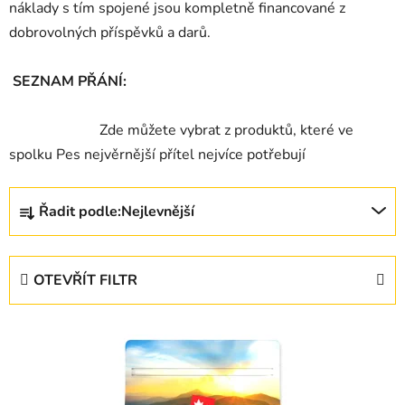
náklady s tím spojené jsou kompletně financované z
dobrovolných příspěvků a darů.
SEZNAM PŘÁNÍ:
Zde můžete vybrat z produktů, které ve
spolku Pes nejvěrnější přítel nejvíce potřebují
Ř
Řadit podle:
Nejlevnější
a
z
e
OTEVŘÍT FILTR
n
í
V
p
ý
r
p
o