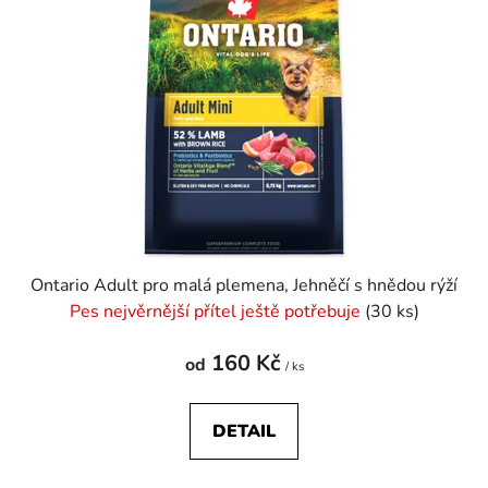
i
d
s
u
p
k
r
t
o
ů
d
u
k
t
ů
Ontario Adult pro malá plemena, Jehněčí s hnědou rýží
Pes nejvěrnější přítel ještě potřebuje
(30 ks)
160 Kč
od
/ ks
DETAIL