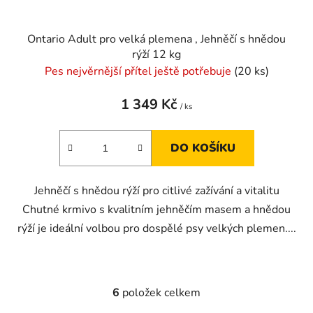
Ontario Adult pro velká plemena , Jehněčí s hnědou
rýží 12 kg
Pes nejvěrnější přítel ještě potřebuje
(20 ks)
1 349 Kč
/ ks
DO KOŠÍKU
Jehněčí s hnědou rýží pro citlivé zažívání a vitalitu
Chutné krmivo s kvalitním jehněčím masem a hnědou
rýží je ideální volbou pro dospělé psy velkých plemen....
6
položek celkem
O