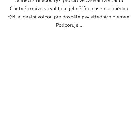
Jehněčí s hnědou rýží pro citlivé zažívání a vitalitu
Chutné krmivo s kvalitním jehněčím masem a hnědou
rýží je ideální volbou pro dospělé psy středních plemen.
Podporuje...