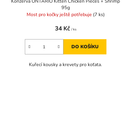
Konzerva ONTARIO Kitten Chicken Pieces + Shrimp
95g
Most pro kočky ještě potřebuje
(7 ks)
34 Kč
/ ks
DO KOŠÍKU
Kuřecí kousky a krevety pro koťata.