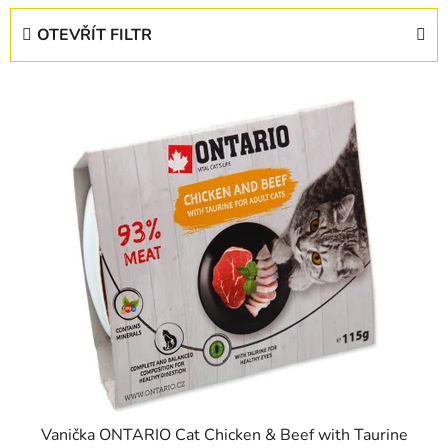
e
OTEVŘÍT FILTR
n
í
V
p
ý
r
p
o
i
d
s
u
p
k
r
t
o
ů
d
u
k
t
ů
Vanička ONTARIO Cat Chicken & Beef with Taurine