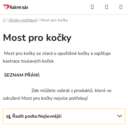
Přejít
Hledat
NÁKUP
na
KOŠÍK
obsah
Domů
/
Útulky potřebují
/
Most pro kočky
Most pro kočky
Most pro kočky se stará o opuštěné kočky a zajišťuje
kastrace toulavých koček.
SEZNAM PŘÁNÍ:
Zde můžete vybrat z produktů, které ve
sdružení Most pro kočky nejvíce potřebují
Ř
Řadit podle:
Nejlevnější
a
z