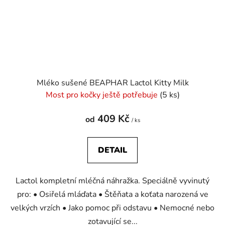
Mléko sušené BEAPHAR Lactol Kitty Milk
Most pro kočky ještě potřebuje
(5 ks)
409 Kč
od
/ ks
DETAIL
Lactol kompletní mléčná náhražka. Speciálně vyvinutý
pro: • Osiřelá mláďata • Štěňata a koťata narozená ve
velkých vrzích • Jako pomoc při odstavu • Nemocné nebo
zotavující se...