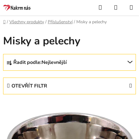
Přejít
Hledat
NÁKUP
na
KOŠÍK
obsah
Domů
/
Všechny produkty
/
Příslušenství
/
Misky a pelechy
Misky a pelechy
Ř
Řadit podle:
Nejlevnější
a
z
e
OTEVŘÍT FILTR
n
í
V
p
ý
r
p
o
i
d
s
u