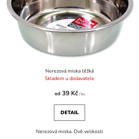
p
k
r
t
o
ů
d
u
k
t
ů
Nerezová miska těžká
Skladem u dodavatele
39 Kč
od
/ ks
DETAIL
Nerezová miska. Dvě velikosti