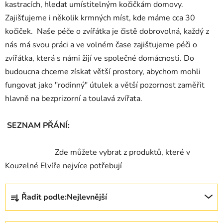
kastracích, hledat umístitelným kočičkám domovy.
Zajišťujeme i několik krmných míst, kde máme cca 30
kočiček. Naše péče o zvířátka je čistě dobrovolná, každý z
nás má svou práci a ve volném čase zajišťujeme péči o
zvířátka, která s námi žijí ve společné domácnosti. Do
budoucna chceme získat větší prostory, abychom mohli
fungovat jako "rodinný" útulek a větší pozornost zaměřit
hlavně na bezprizorní a toulavá zvířata.
SEZNAM PŘÁNÍ:
Zde můžete vybrat z produktů, které v
Kouzelné Elvíře nejvíce potřebují
Ř
Řadit podle:
Nejlevnější
a
z