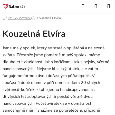
Přejít
Hledat
NÁKUP
na
KOŠÍK
obsah
Domů
/
Útulky potřebují
/
Kouzelná Elvíra
Kouzelná Elvíra
Jsme malý spolek, který se stará o opuštěná a nalezená
zvířata. Přestože jsme poměrně mladý spolek, máme
dlouholeté zkušenosti jak s kočičkami, tak s pejsky, včetně
handicapovaných. Nejsme klasický útulek, ale zatím
fungujeme formou dvou dočasných péčí/depozit. V
současné době máme v péči doma celkem 20 stálých
svěřenců-kočiček, z toho jednu handicapovanou a z
dřívějších let adoptovaných 5 pejsků včetně dvou
handicapovaných. Počet zvířátek se v domácnosti
samozřejmě mění, snažíme se po přeléčení, případně