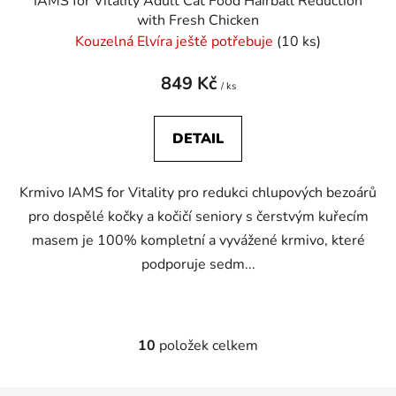
IAMS for Vitality Adult Cat Food Hairball Reduction
with Fresh Chicken
Kouzelná Elvíra ještě potřebuje
(10 ks)
849 Kč
/ ks
DETAIL
Krmivo IAMS for Vitality pro redukci chlupových bezoárů
pro dospělé kočky a kočičí seniory s čerstvým kuřecím
masem je 100% kompletní a vyvážené krmivo, které
podporuje sedm...
10
položek celkem
O
v
l