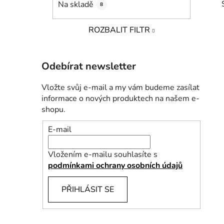
Na skladě
8
p
a
ROZBALIT FILTR
n
e
l
Odebírat newsletter
i
Vložte svůj e-mail a my vám budeme zasílat
informace o nových produktech na našem e-
shopu.
E-mail
Vložením e-mailu souhlasíte s
podmínkami ochrany osobních údajů
PŘIHLÁSIT SE