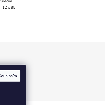
 kuřecím
: 12 x 85
Souhlasím