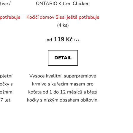
ive /
ONTARIO Kitten Chicken
 potřebuje
Kočičí domov Sissi ještě potřebuje
(4 ks)
119 Kč
od
s
/ ks
DETAIL
pletní
Vysoce kvalitní, superprémiové
očky s
krmivo s kuřecím masem pro
kožními
koťata od 1 do 12 měsíců a březí
7 let.
kočky s nízkým obsahem obilovin.