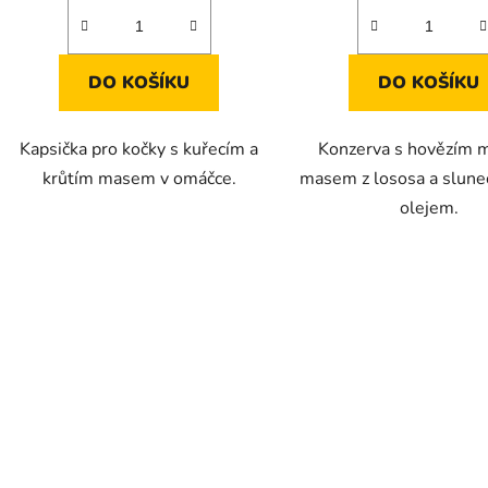
DO KOŠÍKU
DO KOŠÍKU
Kapsička pro kočky s kuřecím a
Konzerva s hovězím 
krůtím masem v omáčce.
masem z lososa a slun
olejem.