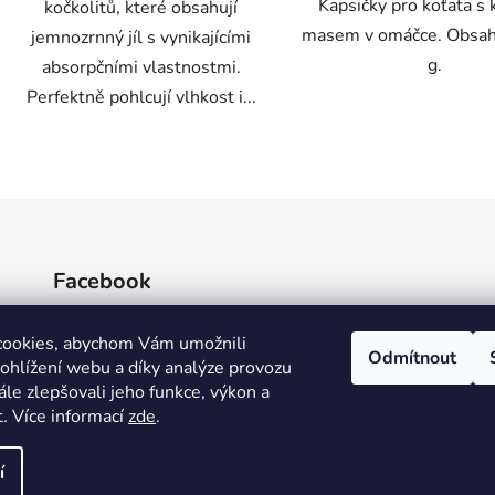
Kapsičky pro koťata s
kočkolitů, které obsahují
masem v omáčce. Obsah
jemnozrnný jíl s vynikajícími
g.
absorpčními vlastnostmi.
Perfektně pohlcují vlhkost i...
O
v
l
á
d
Facebook
a
c
í
cookies, abychom Vám umožnili
Odmítnout
p
ohlížení webu a díky analýze provozu
r
le zlepšovali jeho funkce, výkon a
v
t
.
Více informací
zde
.
k
y
í
v