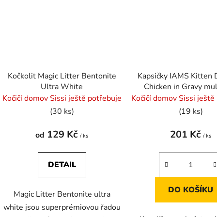
Kočkolit Magic Litter Bentonite
Kapsičky IAMS Kitten 
Ultra White
Chicken in Gravy mul
Kočičí domov Sissi ještě potřebuje
Kočičí domov Sissi ještě
(30 ks)
(19 ks)
129 Kč
201 Kč
od
/ ks
/ ks
DETAIL
DO KOŠÍKU
Magic Litter Bentonite ultra
white jsou superprémiovou řadou