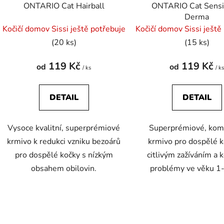
ONTARIO Cat Hairball
ONTARIO Cat Sensit
Derma
Kočičí domov Sissi ještě potřebuje
Kočičí domov Sissi ještě
(20 ks)
(15 ks)
119 Kč
119 Kč
od
od
/ ks
/ k
DETAIL
DETAIL
Vysoce kvalitní, superprémiové
Superprémiové, kom
krmivo k redukci vzniku bezoárů
krmivo pro dospělé k
pro dospělé kočky s nízkým
citlivým zažíváním a 
obsahem obilovin.
problémy ve věku 1-