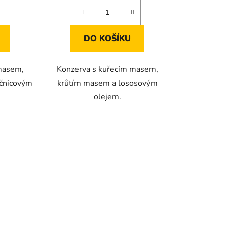
DO KOŠÍKU
masem,
Konzerva s kuřecím masem,
ečnicovým
krůtím masem a lososovým
olejem.