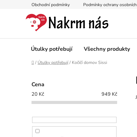
Přejít
Obchodní podmínky
Podmínky ochrany osobních
na
obsah
Útulky potřebují
Všechny produkty
Domů
/
Útulky potřebují
/
Kočičí domov Sissi
P
o
Cena
s
20
Kč
949
Kč
t
r
a
n
n
í