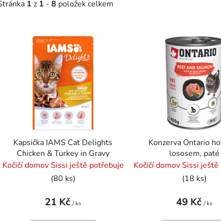
Stránka
1
z
1
-
8
položek celkem
V
ý
p
s
p
r
o
d
Kapsička IAMS Cat Delights
Konzerva Ontario ho
u
Chicken & Turkey in Gravy
lososem, paté
k
Kočičí domov Sissi ještě potřebuje
Kočičí domov Sissi ještě
t
(80 ks)
(18 ks)
ů
21 Kč
49 Kč
/ ks
/ ks