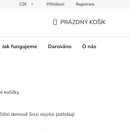
CZK
Přihlášení
Registrace
PRÁZDNÝ KOŠÍK
NÁKUPNÍ
KOŠÍK
Jak fungujeme
Darováno
O nás
Pro nové 
é kočičky.
PŘÁNÍ:
čičím domově Sissi nejvíce potřebují
Ř