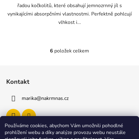
řadou kočkolitů, které obsahují jemnozrnný jíl s
vynikajícími absorpčními vlastnostmi. Perfektně pohlcují
vlhkost i...
6
položek celkem
O
v
l
Z
á
á
d
Kontakt
p
a
a
c
marika
@
nakrmnas.cz
t
í
p
í
r
v
Používáme cookies, abychom Vám umožnili pohodlné
k
prohlížení webu a díky analýze provozu webu neustále
y