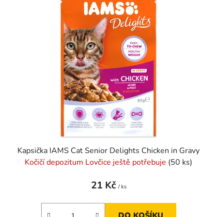
r
p
o
i
d
s
u
p
k
r
t
o
ů
d
u
k
t
ů
Kapsička IAMS Cat Senior Delights Chicken in Gravy
Kočičí depozitum Lovčice ještě potřebuje
(50 ks)
21 Kč
/ ks
DO KOŠÍKU