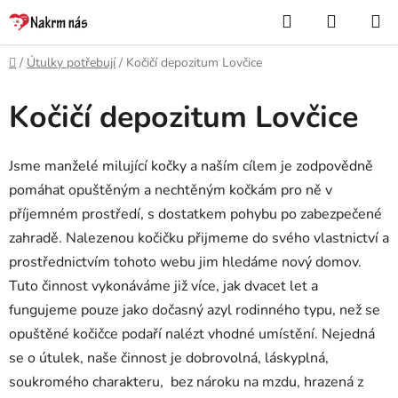
Přejít
Hledat
NÁKUP
na
KOŠÍK
obsah
Domů
/
Útulky potřebují
/
Kočičí depozitum Lovčice
Kočičí depozitum Lovčice
Jsme manželé milující kočky a naším cílem je zodpovědně
pomáhat opuštěným a nechtěným kočkám pro ně v
příjemném prostředí, s dostatkem pohybu po zabezpečené
zahradě. Nalezenou kočičku přijmeme do svého vlastnictví a
prostřednictvím tohoto webu jim hledáme nový domov.
Tuto činnost vykonáváme již více, jak dvacet let a
fungujeme pouze jako dočasný azyl rodinného typu, než se
opuštěné kočičce podaří nalézt vhodné umístění. Nejedná
se o útulek, naše činnost je dobrovolná, láskyplná,
soukromého charakteru, bez nároku na mzdu, hrazená z