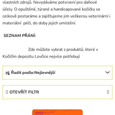
vlastních zdrojů. Nevydáváme potvrzení pro daňové
účely.
O opuštěné, týrané a handicapované kočičky se
celkově postaráme a zajišťujeme jim veškerou veterinární i
materiální péči, do doby jejich umístění.
SEZNAM PŘÁNÍ:
Zde můžete vybrat z produktů, které v
Kočičím depozitu Lovčice nejvíce potřebují
Ř
Řadit podle:
Nejlevnější
a
z
e
OTEVŘÍT FILTR
n
í
V
p
ý