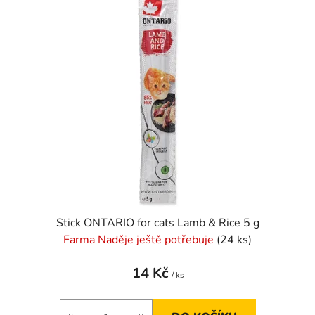
ý
r
p
o
i
d
s
u
p
k
r
t
o
ů
d
u
k
t
ů
Stick ONTARIO for cats Lamb & Rice 5 g
Farma Naděje ještě potřebuje
(24 ks)
14 Kč
/ ks