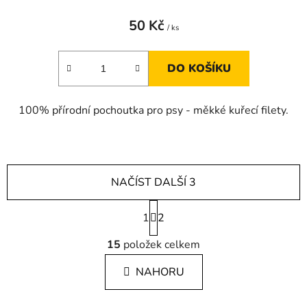
50 Kč
/ ks
DO KOŠÍKU
100% přírodní pochoutka pro psy - měkké kuřecí filety.
NAČÍST DALŠÍ 3
S
1
t
2
r
O
á
15
položek celkem
v
n
l
k
NAHORU
á
o
d
v