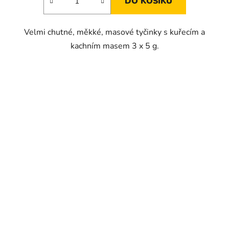
DO KOŠÍKU
Velmi chutné, měkké, masové tyčinky s kuřecím a
kachním masem 3 x 5 g.