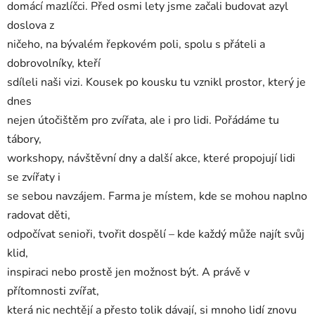
domácí mazlíčci. Před osmi lety jsme začali budovat azyl
doslova z
ničeho, na bývalém řepkovém poli, spolu s přáteli a
dobrovolníky, kteří
sdíleli naši vizi. Kousek po kousku tu vznikl prostor, který je
dnes
nejen útočištěm pro zvířata, ale i pro lidi. Pořádáme tu
tábory,
workshopy, návštěvní dny a další akce, které propojují lidi
se zvířaty i
se sebou navzájem. Farma je místem, kde se mohou naplno
radovat děti,
odpočívat senioři, tvořit dospělí – kde každý může najít svůj
klid,
inspiraci nebo prostě jen možnost být. A právě v
přítomnosti zvířat,
která nic nechtějí a přesto tolik dávají, si mnoho lidí znovu