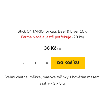
Stick ONTARIO for cats Beef & Liver 15 g
Farma Naděje ještě potřebuje
(29 ks)
36 Kč
/ ks
DO KOŠÍKU
Velmi chutné, měkké, masové tyčinky s hovězím masem
a játry - 3 x 5 g.