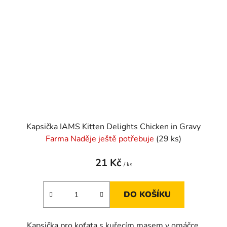
Kapsička IAMS Kitten Delights Chicken in Gravy
Farma Naděje ještě potřebuje
(29 ks)
21 Kč
/ ks
DO KOŠÍKU
Kapsička pro koťata s kuřecím masem v omáčce.