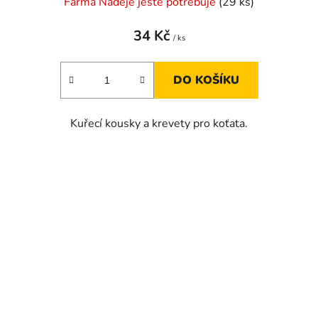
Farma Naděje ještě potřebuje
(29 ks)
34 Kč
/ ks
DO KOŠÍKU
Kuřecí kousky a krevety pro koťata.