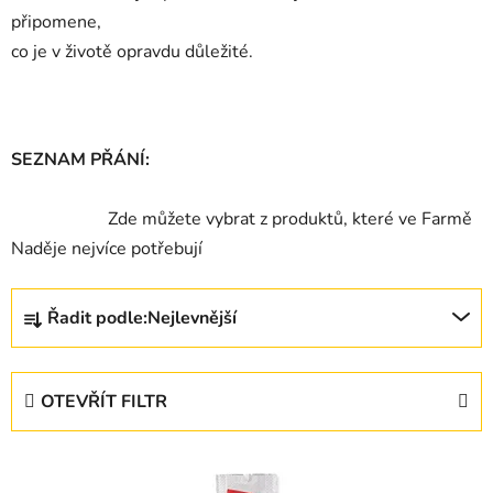
připomene,
co je v životě opravdu důležité.
SEZNAM PŘÁNÍ:
Zde můžete vybrat z produktů, které ve Farmě
Naděje nejvíce potřebují
Ř
Řadit podle:
Nejlevnější
a
z
e
OTEVŘÍT FILTR
n
í
V
p