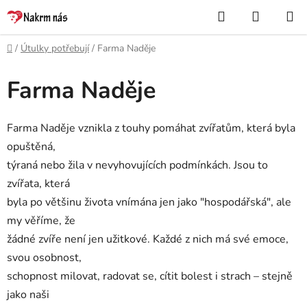
Přejít
Hledat
NÁKUP
na
KOŠÍK
obsah
Domů
/
Útulky potřebují
/
Farma Naděje
Farma Naděje
Farma Naděje vznikla z touhy pomáhat zvířatům, která byla
opuštěná,
týraná nebo žila v nevyhovujících podmínkách. Jsou to
zvířata, která
byla po většinu života vnímána jen jako "hospodářská", ale
my věříme, že
žádné zvíře není jen užitkové. Každé z nich má své emoce,
svou osobnost,
schopnost milovat, radovat se, cítit bolest i strach – stejně
jako naši