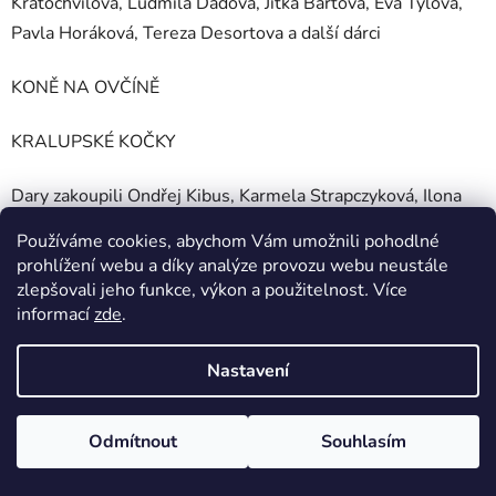
Kratochvílová, Ludmila Daďová, Jitka Bártová, Eva Tylová,
Pavla Horáková, Tereza Desortova a další dárci
KONĚ NA OVČÍNĚ
KRALUPSKÉ KOČKY
Dary zakoupili Ondřej Kibus, Karmela Strapczyková, Ilona
jurikova, Lenka Brátková, Romana Veselá a další dárci
Používáme cookies, abychom Vám umožnili pohodlné
prohlížení webu a díky analýze provozu webu neustále
LÁSKOU KE KOČKÁM
zlepšovali jeho funkce, výkon a použitelnost
.
Více
informací
zde
.
Nastavení
Odmítnout
Souhlasím