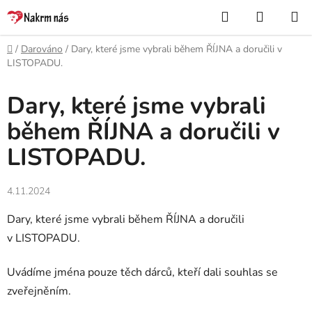
Přejít
Hledat
NÁKUP
na
KOŠÍK
obsah
Domů
/
Darováno
/
Dary, které jsme vybrali během ŘÍJNA a doručili v
LISTOPADU.
Dary, které jsme vybrali
během ŘÍJNA a doručili v
LISTOPADU.
4.11.2024
Dary, které jsme vybrali během ŘÍJNA a doručili
v LISTOPADU.
Uvádíme jména pouze těch dárců, kteří dali souhlas se
zveřejněním.