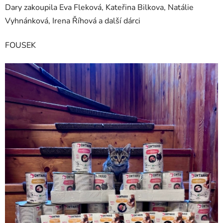
Dary zakoupila Eva Fleková, Kateřina Bilkova, Natálie
Vyhnánková, Irena Říhová a další dárci
FOUSEK