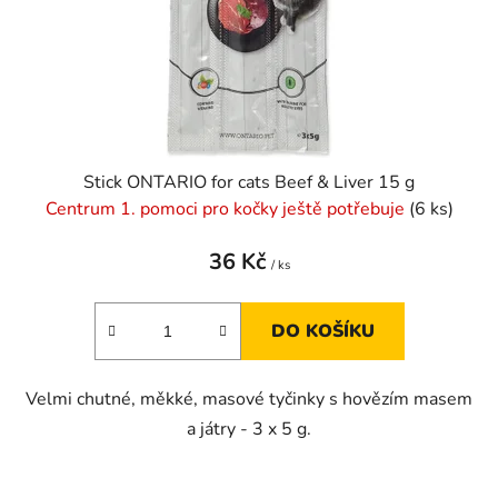
o
u
d
k
u
t
k
ů
t
ů
Stick ONTARIO for cats Beef & Liver 15 g
Centrum 1. pomoci pro kočky ještě potřebuje
(6 ks)
36 Kč
/ ks
DO KOŠÍKU
Velmi chutné, měkké, masové tyčinky s hovězím masem
a játry - 3 x 5 g.