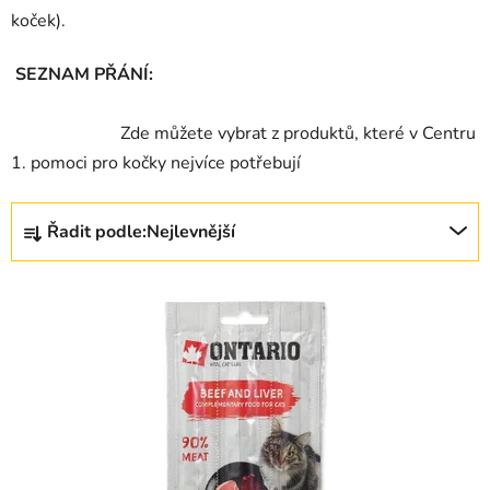
l
koček).
SEZNAM PŘÁNÍ:
Zde můžete vybrat z produktů, které v Centru
1. pomoci pro kočky nejvíce potřebují
Ř
Řadit podle:
Nejlevnější
a
z
V
e
ý
n
p
í
i
p
s
r
p
o
r
d