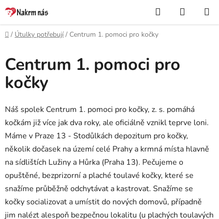
Přejít
Hledat
NÁKUP
na
KOŠÍK
obsah
Domů
/
Útulky potřebují
/
Centrum 1. pomoci pro kočky
Centrum 1. pomoci pro
P
o
kočky
s
t
Náš spolek Centrum 1. pomoci pro kočky, z. s. pomáhá
r
kočkám již více jak dva roky, ale oficiálně vznikl teprve loni.
a
n
Máme v Praze 13 - Stodůlkách depozitum pro kočky,
n
několik dočasek na území celé Prahy a krmná místa hlavně
í
na sídlištích Lužiny a Hůrka (Praha 13). Pečujeme o
p
opuštěné, bezprizorní a plaché toulavé kočky, které se
a
snažíme průběžně odchytávat a kastrovat. Snažíme se
n
kočky socializovat a umístit do nových domovů, případně
e
jim nalézt alespoň bezpečnou lokalitu (u plachých toulavých